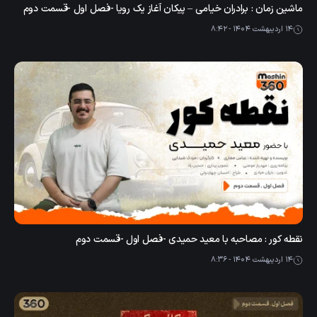
ماشین زمان : برادران خیامی – پیکان آغاز یک رویا -فصل اول -قسمت دوم
14 اردیبهشت 1404 - 8:42
نقطه کور : مصاحبه با معید حمیدی -فصل اول -قسمت دوم
14 اردیبهشت 1404 - 8:36