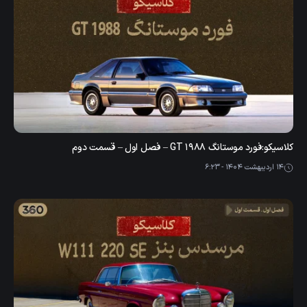
کلاسیکو:فورد موستانگ GT 1988 – فصل اول – قسمت دوم
14 اردیبهشت 1404 - 6:23