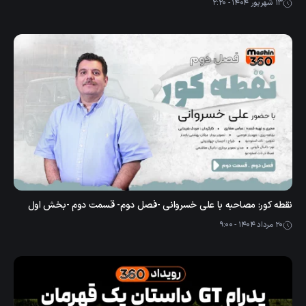
13 شهریور 1404 - 2:20
نقطه کور: مصاحبه با علی خسروانی -فصل دوم- قسمت دوم -بخش اول
20 مرداد 1404 - 9:00