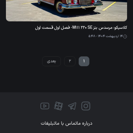
کلاسیکو: مرسدس بنز W111 220 SE- فصل اول قسمت اول
14 اردیبهشت 1404 - 5:48
1
2
بعدی
درباره ما
تماس با ما
تبلیغات