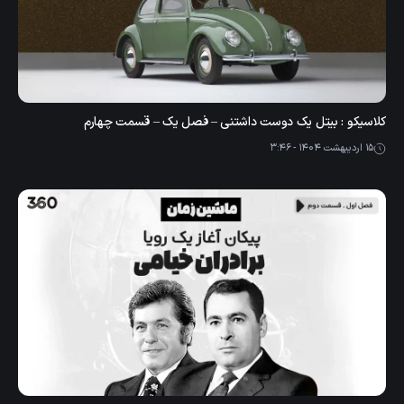
کلاسیکو : بیتل یک دوست داشتنی – فصل یک – قسمت چهارم
15 اردیبهشت 1404 - 3:46