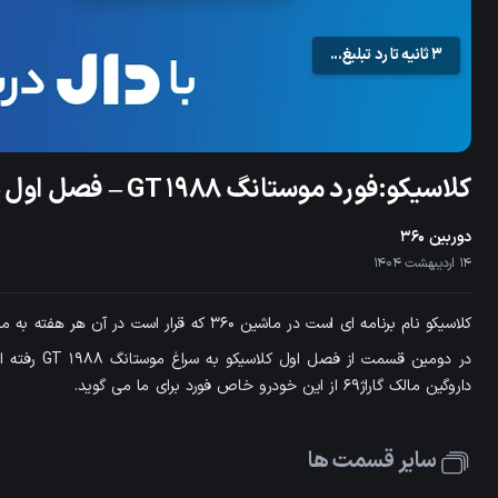
2 ثانیه تا رد تبلیغ...
aded
:
.00%
کلاسیکو:فورد موستانگ GT 1988 – فصل اول – قسمت دوم
دوربین ۳۶۰
14 اردیبهشت 1404
کلاسیکو نام برنامه ای است در ماشین 360 که قرار است در آن هر هفته به معرفی یک خودروی کلاسیک بپردازیم .
در دومین قس
داروگین مالک گاراژ69 از این خودرو خاص فورد برای ما می گوید.
سایر قسمت ها