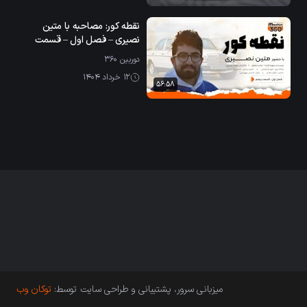
نقطه کور: مصاحبه با متین
نصیری – فصل اول – قسمت
پنجم
دوربین ۳۶۰
12 خرداد 1404
56:58
میزبانی سرور، پشتیبانی و طراحی سایت توسط:
توکان وب