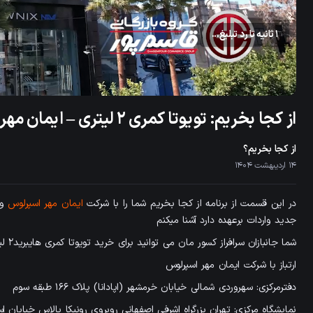
رد تبلیغ
aded
:
.00%
از کجا بخریم: تویوتا کمری 2 لیتری – ایمان مهر اسپرلوس
از کجا بخریم؟
14 اردیبهشت 1404
در این قسمت از برنامه از کجا بخریم شما را با شرکت
ایمان مهر اسپرلوس
وا
جدید واردات برعهده دارد آشنا میکنم
شما جانبازان سرافراز کسور مان می توانید برای خرید تویوتا کمری هایبرید2 لیتری با این شرکت در تماس باشید
ارتباز با شرکت ایمان مهر اسپرلوس
دفترمرکزی: سهروردی شمالی خیابان خرمشهر (اپادانا) پلاک ۱۶۶ طبقه سوم
نمایشگاه مرکزی: تهران بزرگراه اشرفی اصفهانی روبروی رونیکا پالاس خیابان ا