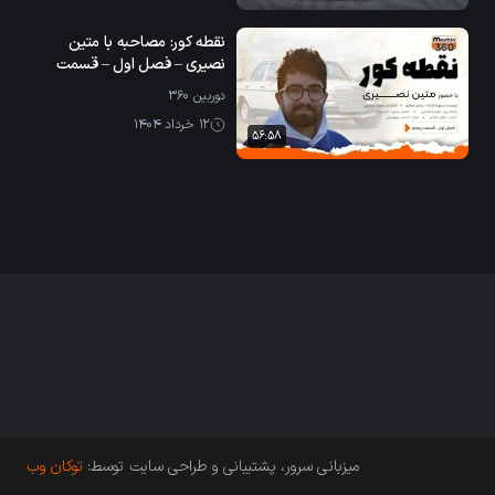
نقطه کور: مصاحبه با متین
نصیری – فصل اول – قسمت
پنجم
دوربین ۳۶۰
12 خرداد 1404
56:58
میزبانی سرور، پشتیبانی و طراحی سایت توسط:
توکان وب